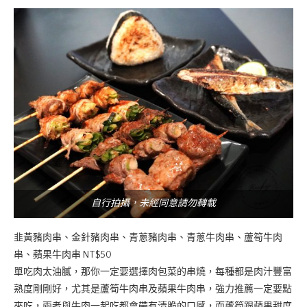
自行拍攝，未經同意請勿轉載
韭黃豬肉串、金針豬肉串、青蔥豬肉串、青蔥牛肉串、蘆筍牛肉
串、蘋果牛肉串 NT$50
單吃肉太油膩，那你一定要選擇肉包菜的串燒，每種都是肉汁豐富
熟度剛剛好，尤其是蘆筍牛肉串及蘋果牛肉串，強力推薦一定要點
來吃，兩者與牛肉一起吃都會帶有清脆的口感，而蘆筍跟蘋果甜度