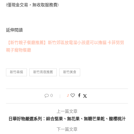
(僅現金交易，無收取服務費)
延伸閱讀
【新竹親子餐廳推薦】新竹郊區放電溜小孩還可以擼貓 卡菲努努
親子寵物餐廳
新竹串燒
新竹宵夜推薦
新竹美食
0
2
上一篇文章
日華好物嚴選系列：綜合堅果、無花果、無糖芒果乾、酸櫻桃汁
下一篇文章