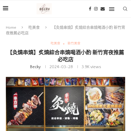
Home
吃美食
【灸燒串燒】炙燒綜合串燒喝酒小酌 新竹宵
夜推薦必吃店
吃美食
新竹美食
【灸燒串燒】炙燒綜合串燒喝酒小酌 新竹宵夜推薦
必吃店
Becky
2024-03-28
3.9K
views