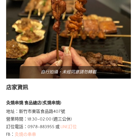
自行拍攝，未經同意請勿轉載
店家資訊
灸燒串燒 食品總店(炙燒串燒)
地址：新竹市東區食品路407號
營業時間：18:30–02:00 (週三公休)
訂位電話：0978-883955 或
LINE訂位
FB：
灸燒の串串