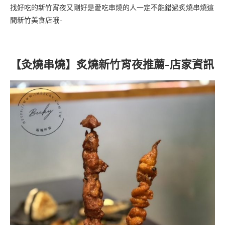
找好吃的新竹宵夜又剛好是愛吃串燒的人一定不能錯過炙燒串燒這
間新竹美食店哦~
【灸燒串燒】
新竹宵夜推薦-店家資訊
炙
燒