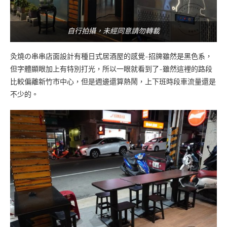
自行拍攝，未經同意請勿轉載
灸燒の串串店面設計有種日式居酒屋的感覺~招牌雖然是黑色系，
但字體顯眼加上有特別打光，所以一眼就看到了~雖然這裡的路段
比較偏離新竹市中心，但是週邊還算熱鬧，上下班時段車流量還是
不少的。