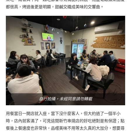
都很高，烤過後更是明顯，甜鹹交織成美味的交響曲。
自行拍攝，未經同意請勿轉載
用餐當日一開店就入座，當下沒什麼客人，但大約過了一個半小
時，店內就客滿了，可見這間新竹串燒店的好吃絕對是有保證；點
餐後上餐速度也非常快，品嚐美味不用等太久真的大加分，想要尋