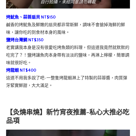
自行拍攝，未經同意請勿轉載
烤魷魚、蒜蓉扇貝 NT$150
鹹香的烤魷魚及鮮嫩的扇貝都非常新鮮，調味不會搶掉海鮮的鮮
味，讓你吃的到食材本身的風味。
鹽烤台灣鯛 NT$350
老實講我本身是沒有很愛吃烤魚類的料理，但這道我竟然就默默的
吃完了？！鹽烤讓魚肉本身帶有淡淡的鹽味，再淋上檸檬，簡單調
味就很好吃。
烤龍蝦 NT$400
這道不用我多說了吧~一整隻烤龍蝦淋上了特製的蒜蓉醬，肉質彈
牙緊實鮮甜，大大滿足。
【灸燒串燒】新竹宵夜推薦-私心大推必吃
品項