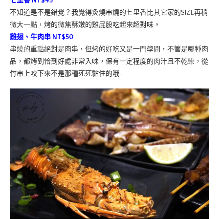
七里香 NT$45
不知道是不是錯覺？我覺得灸燒串燒的七里香比其它家的SIZE再稍
微大一點，烤的微焦酥嫩的雞屁股吃起來超對味。
雞翅、牛肉串 NT$50
串燒的重點絕對是肉串，但烤的好吃又是一門學問，不管是哪種肉
品，都烤到恰到好處非常入味，保有一定程度的肉汁且不乾柴，從
竹串上咬下來不是那種死死黏住的哦~