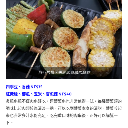
自行拍攝，未經同意請勿轉載
四季豆、香菇 NT$35
紅黃綠、櫛瓜、玉米、杏包菇 NT$40
灸燒串燒不僅肉串好吃，連蔬菜串也非常值得一試。每種蔬菜類的
調味比起肉類較為清淡一點，可以吃到蔬菜本身的清甜，蔬菜咬起
來也非常多汁水份充足，吃完重口味的肉串後，正好可以解膩一
下。