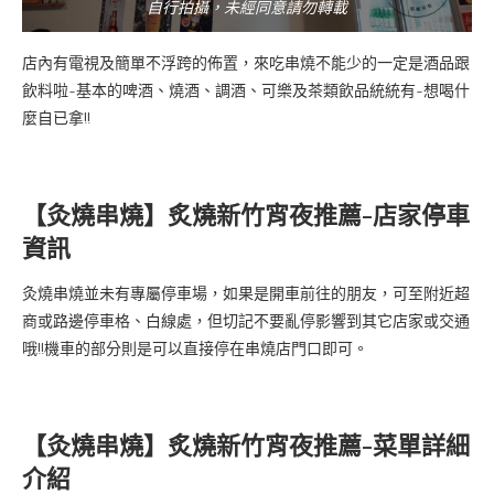
自行拍攝，未經同意請勿轉載
店內有電視及簡單不浮跨的佈置，來吃串燒不能少的一定是酒品跟
飲料啦~基本的啤酒、燒酒、調酒、可樂及茶類飲品統統有~想喝什
麼自已拿!!
【灸燒串燒】
新竹宵夜推薦-店家停車
炙
燒
資訊
灸燒串燒並未有專屬停車場，如果是開車前往的朋友，可至附近超
商或路邊停車格、白線處，但切記不要亂停影響到其它店家或交通
哦!!機車的部分則是可以直接停在串燒店門口即可。
【灸燒串燒】
新竹宵夜推薦-菜單詳細
炙
燒
介紹