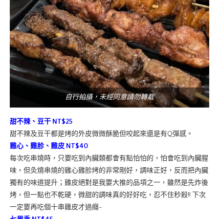
自行拍攝，未經同意請勿轉載
甜不辣、豆干 NT$25
甜不辣及豆干都是烤的外皮微微酥脆但咬起來還是有Q彈感。
雞心、雞胗、雞皮 NT$40
每次吃串燒時，只要吃到內臟類都會有點怕怕的，怕會吃到內臟腥
味，但灸燒串燒的雞心雞胗烤的非常剛好，調味正好，反而把內臟
獨有的味道提升；雞皮絕對是我要大推的品項之一，雖然是先炸後
烤，但一點也不乾硬，微甜的調味真的好好吃，忍不住秒殺!! 下次
一定要再吃個十串雞皮才過癮~