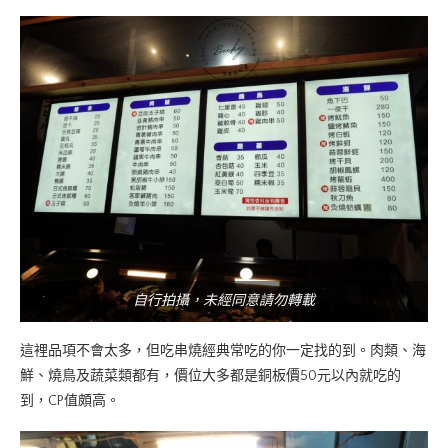
自行拍攝，未經同意請勿轉載
這裡品項不會太多，但吃串燒經典常吃的你一定找的到。肉類、海
鮮、燒鳥及蔬菜類都有，價位大多都是銅板價50元以內就吃的
到，CP值頗高。