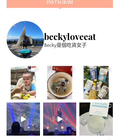
INSTAGRAM
beckyloveeat
Becky是個吃貨女子