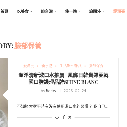
首頁
吃美食
旅台灣
住一晚
旅國外
愛漂亮
ORY:
臉部保養
愛漂亮
新事物
生活雜七雜八
臉部保養
潔淨清新漱口水推薦 | 風靡日韓貴婦圈韓
國口腔護理品牌SHINE BLANC
by
Becky
2026-02-24
不知道大家平時有沒有使用漱口水的習慣？ 我自己…