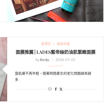
愛漂亮
臉部保養
面膜推薦 | LADES藍帝絲奶油肌緊緻面膜
by
Becky
2024-07-02
當肌膚不再年輕，隨著時間產生的老化問題越來越
多…