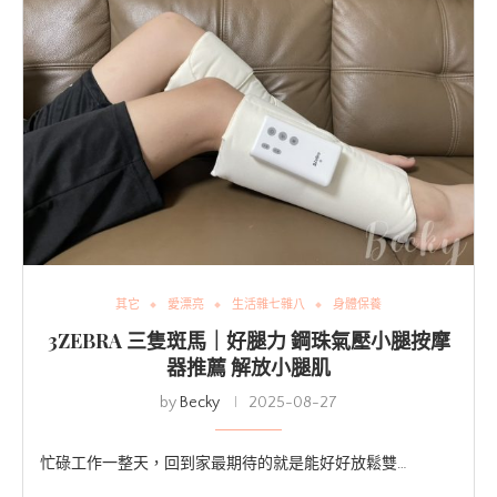
其它
愛漂亮
生活雜七雜八
身體保養
3ZEBRA 三隻斑馬｜好腿力 鋼珠氣壓小腿按摩
器推薦 解放小腿肌
by
Becky
2025-08-27
忙碌工作一整天，回到家最期待的就是能好好放鬆雙…