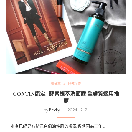
愛漂亮
臉部保養
CONTIN康定 | 酵素植萃洗面露 全膚質適用推
薦
by
Becky
2024-12-21
本身已經是有點混合偏油性肌的膚況 近期因為工作…