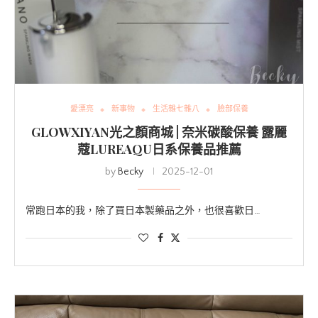
愛漂亮
新事物
生活雜七雜八
臉部保養
GLOWXIYAN光之顏商城 | 奈米碳酸保養 露麗
蔻LUREAQU日系保養品推薦
by
Becky
2025-12-01
常跑日本的我，除了買日本製藥品之外，也很喜歡日…