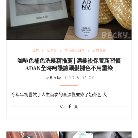
其它
愛漂亮
生活雜七雜八
身體保養
咖啡色補色洗髮精推薦 | 漂髮後保養新習慣
ADAN全時呵護讓頭髮褪色不用重染
by
Becky
2025-04-07
今年年初嘗試了人生首次的全漂髮並染了奶茶色 大…