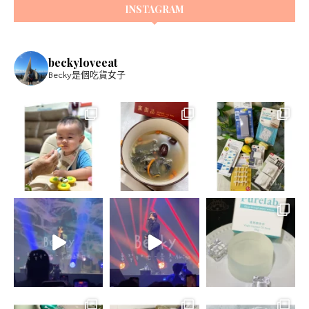
INSTAGRAM
beckyloveeat
Becky是個吃貨女子