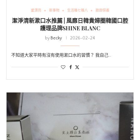
愛漂亮
新事物
生活雜七雜八
臉部保養
潔淨清新漱口水推薦 | 風靡日韓貴婦圈韓國口腔
護理品牌SHINE BLANC
by
Becky
2026-02-24
不知道大家平時有沒有使用漱口水的習慣？ 我自己…