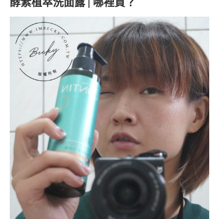
酵素植萃洗面露 | 哪裡買？