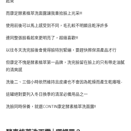
起來
而康定酵素植萃洗面露讓我重拾臉上光采!!!
使用前後可以馬上感受到不同，毛孔較不明顯且乾淨許多
連同整張臉看起來更明亮了，超級喜歡!!!
以往冬天洗完臉後會覺得臉特別緊繃，要趕快擦保濕產品才行
但康定不愧是酵素植萃第一品牌，洗完臉留在臉上的只有帶走油膩
的清爽感
洗後二、三個小時依然維持且皮膚也不會因為乾燥而產生乾癢哦~
這罐絕對要列入冬日換季的清潔必備用品之一
洗臉同時保養，就選CONTIN康定酵素植萃洗面露!!