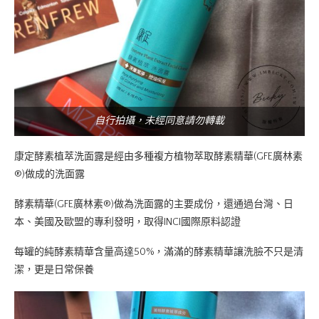
自行拍攝，未經同意請勿轉載
康定酵素植萃洗面露是經由多種複方植物萃取酵素精華(GFE廣林素
®)做成的洗面露
酵素精華(GFE廣林素®)做為洗面露的主要成份，還通過台灣、日
本、美國及歐盟的專利發明，取得INCI國際原料認證
每罐的純酵素精華含量高達50%，滿滿的酵素精華讓洗臉不只是清
潔，更是日常保養