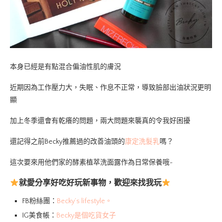
本身已經是有點混合偏油性肌的膚況
近期因為工作壓力大，失眠、作息不正常，導致臉部出油狀況更明
顯
加上冬季還會有乾癢的問題，兩大問題來襲真的令我好困擾
還記得之前Becky推薦過的改善油頭的
康定洗髮乳
嗎？
這次要來用他們家的酵素植萃洗面露作為日常保養哦~
就愛分享好吃好玩新事物，歡迎來找我玩
FB粉絲團：
Becky’s lifestyle。
IG美食帳：
Becky是個吃貨女子