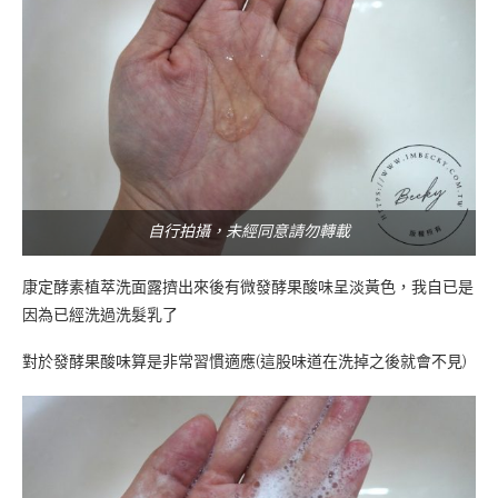
自行拍攝，未經同意請勿轉載
康定酵素植萃洗面露擠出來後有微發酵果酸味呈淡黃色，我自已是
因為已經洗過洗髮乳了
對於發酵果酸味算是非常習慣適應(這股味道在洗掉之後就會不見)