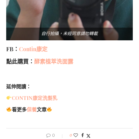
自行拍攝，未經同意請勿轉載
FB：
Contin康定
點此購買：
酵素植萃洗面露
延伸閱讀：
CONTIN康定洗髮乳
看更多
保養
文章
0
0