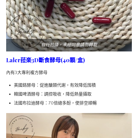
自行拍攝，未經同意請勿轉載
Laler菈楽3D斷食酵母(40顆/盒)
內有3大專利複方酵母
美國鉻酵母：促進醣類代謝，有效降低囤積
韓國啤酒酵母：調控吸收，降低熱量攝取
法國布拉迪酵母：70倍總多酚，使排空順暢