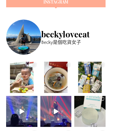
INSTAGRAM
beckyloveeat
Becky是個吃貨女子