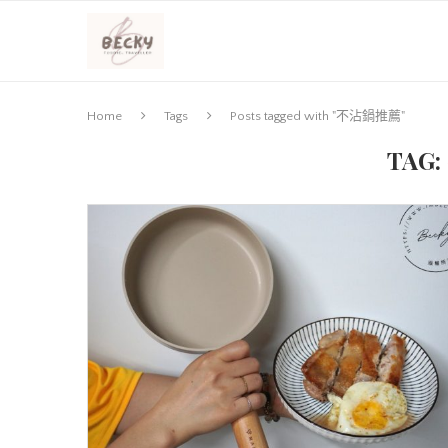
Home
Tags
Posts tagged with "不沾鍋推薦"
TAG: