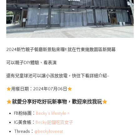
2024新竹親子餐廳新景點來囉!! 就在竹東幾散園區新開幕
可以親子DIY體驗、看表演
還有兒童球池可以讓小孩放放電，快往下看詳細介紹~
用餐日期：2024年07月06日
就愛分享好吃好玩新事物，歡迎來找我玩
FB粉絲團：
Becky’s lifestyle。
IG美食帳：
Becky是個吃貨女子
Threads：
@beckyloveeat