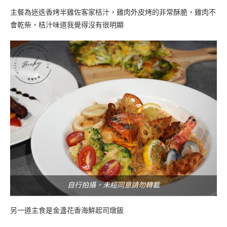
主餐為迷迭香烤半雞佐客家桔汁，雞肉外皮烤的非常酥脆，雞肉不
會乾柴，桔汁味道我覺得沒有很明顯
自行拍攝，未經同意請勿轉載
另一道主食是金盞花香海鮮起司燉飯