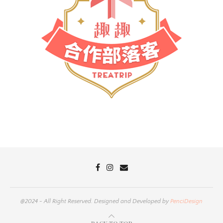
@2024 - All Right Reserved. Designed and Developed by
PenciDesign