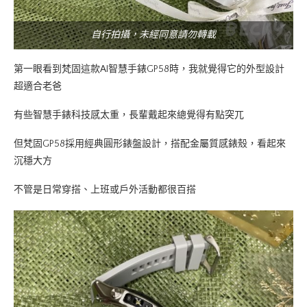
自行拍攝，未經同意請勿轉載
第一眼看到梵固這款AI智慧手錶GP58時，我就覺得它的外型設計
超適合老爸
有些智慧手錶科技感太重，長輩戴起來總覺得有點突兀
但梵固GP58採用經典圓形錶盤設計，搭配金屬質感錶殼，看起來
沉穩大方
不管是日常穿搭、上班或戶外活動都很百搭