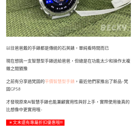
以往爸爸戴的手錶都是傳統的石英錶，單純看時間而已
現在想挑一支智慧型手錶送給爸爸，但總是在功能太少和操作太複
雜之間猶豫
之前有分享過梵固的
平價智慧型手錶
，最近他們家推出了新品-梵
固GP58
才發現原來AI智慧手錶也能兼顧實用性與好上手，實際使用後真的
比想像中更實用哦~
＊文末還有專屬折扣優惠哦!!!