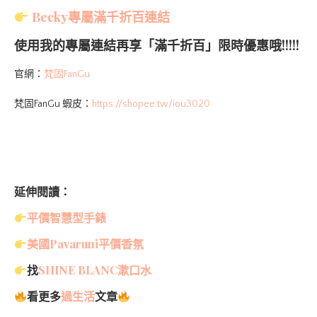
Becky專屬滿千折百連結
使用我的專屬連結再享「滿千折百」限時優惠哦!!!!!
官網：
梵固FanGu
梵固FanGu 蝦皮：
https://shopee.tw/iou3020
延伸閱讀：
平價智慧型手錶
美國Pavaruni平價香氛
找
SHINE BLANC漱口水
看更多
過生活
文章