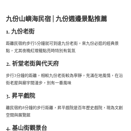
九份山嶼海民宿 | 九份週邊景點推薦
1. 九份老街
距離民宿約步行5分鐘就可到達九份老街，來九份必逛的經典景
點，尤其夜晚紅燈籠點亮時特別有氣氛
2. 祈堂老街與代天府
步行3分鐘的距離，相較九份老街較為寧靜，充滿在地風情，在沿
街老屋與廟宇間漫步，別有一番風味
3. 昇平戲院
離民宿約8分鐘的步行距離，昇平戲院是百年歷史戲院，現為文創
空間與展覽館
4. 基山街觀景台