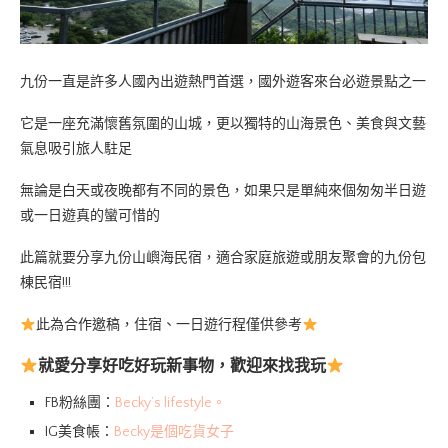
九份一直是許多人國內出遊熱門首選，國外遊客來台必遊景點之一
它是一座充滿懷舊氛圍的山城，更以獨特的山海景色、美食與文藝
氣息吸引旅人駐足
無論是白天或夜晚都有不同的景色，如果只是單純來個匆匆半日遊
或一日遊真的蠻可惜的
此篇就要分享九份山嶼海民宿，適合家庭旅遊或朋友聚會的九份包
棟民宿!!!
此為合作邀稿，住宿、一日遊行程僅供參考
就愛分享好吃好玩新事物，歡迎來找我玩
FB粉絲團：
Becky’s lifestyle。
IG美食帳：
Becky是個吃貨女子