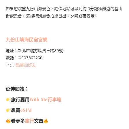
如果想眺望九份山海景色，絕佳地點可以到約10分鐘距離遠的基山
街觀景台，這裡特別適合拍攝日出、夕陽或夜景哦!!
九份山嶼海民宿官網
地址：新北市瑞芳區汽車路80號
電話：
0907862266
line：
點擊加好友
延伸閱讀：
旅行要用
With Me行李箱
想買
eSIM
看更多
旅行
文章