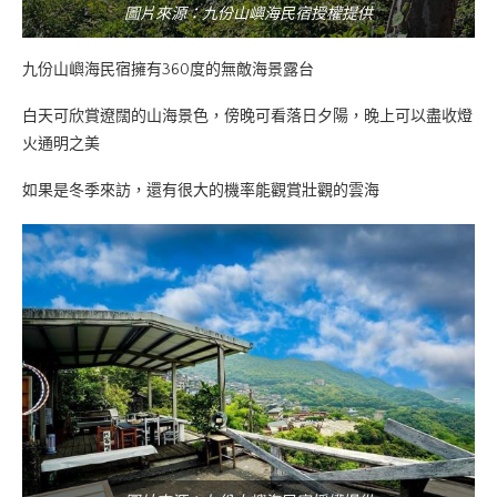
圖片來源：九份山嶼海民宿授權提供
九份山嶼海民宿擁有360度的無敵海景露台
白天可欣賞遼闊的山海景色，傍晚可看落日夕陽，晚上可以盡收燈
火通明之美
如果是冬季來訪，還有很大的機率能觀賞壯觀的雲海