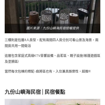
圖片來源：九份山嶼海民宿授權提供
三樓則是包層8人房型，配有兩間四人房分別可看山景及海景，兩
間房共用一間衛浴
這層包含家庭式高級KTV音響設備、品茗區、親子設施(帳篷遊戲區
及塗鴉區)
當然每次包棟的標配-麻將區也有，入住兼具娛樂性，超推!!!
九份山嶼海民宿 | 民宿餐點