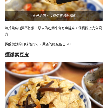
自行拍攝，未經同意請勿轉載
每片魚皮Q彈不軟爛，原以為吃起來會有魚腥味，但實際上完全沒
有
微酸微辣的口味很開胃，滿滿的膠原蛋白GET!!
煙燻素豆皮