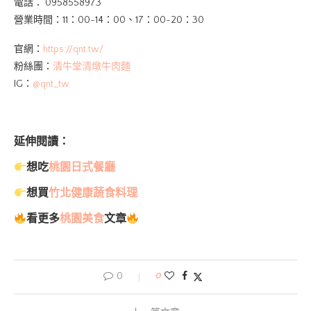
電話：
0958558973
營業時間：11：00~14：00、17：00~20：30
官網：
https://qnt.tw/
粉絲團：
清牛堂清燉牛肉麵
IG：
@
qnt_tw
延伸閱讀：
想吃
桃園日式餐廳
想買
竹北健康蔬食料理
看更多
桃園美食
文章
0
0