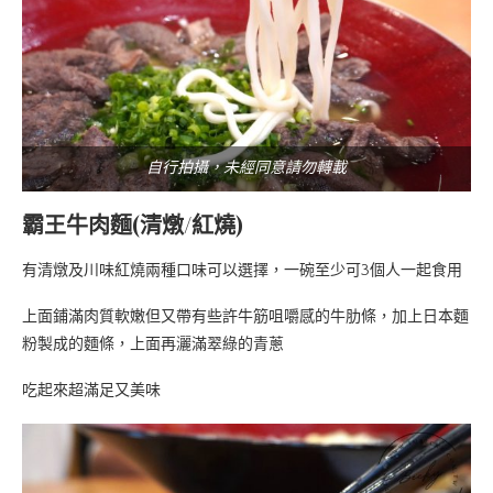
自行拍攝，未經同意請勿轉載
霸王牛肉麵(清燉/紅燒)
有清燉及川味紅燒兩種口味可以選擇，一碗至少可3個人一起食用
上面鋪滿肉質軟嫩但又帶有些許牛筋咀嚼感的牛肋條，加上日本麵
粉製成的麵條，上面再灑滿翠綠的青蔥
吃起來超滿足又美味