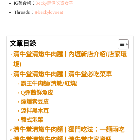
IG美食帳：
Becky是個吃貨女子
Threads：
@beckyloveeat
文章目錄
清牛堂清燉牛肉麵 | 內壢新店介紹(店家環
境)
清牛堂清燉牛肉麵 | 清牛堂必吃菜單
霸王牛肉麵(清燉/紅燒)
Q彈醬鮮魚皮
煙燻素豆皮
涼拌黑木耳
韓式泡菜
清牛堂清燉牛肉麵 | 獨門吃法：一麵兩吃