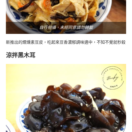
自行拍攝，未經同意請勿轉載
新推出的煙燻素豆皮，吃起來豆香濃郁調味適中，不知不覺就秒殺
涼拌黑木耳