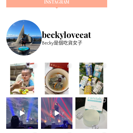
INSTAGRAM
beckyloveeat
Becky是個吃貨女子