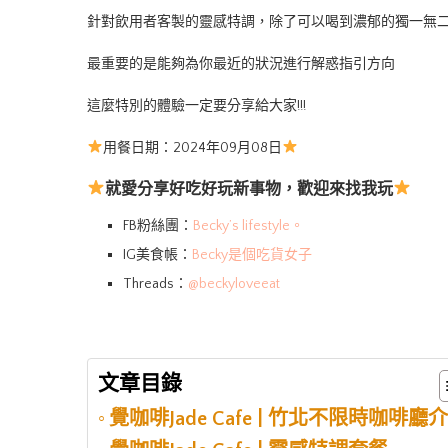
針對飲用者客製的靈感特調，除了可以喝到濃郁的獨一無二
最重要的是能夠為你最近的狀況進行解惑指引方向
這麼特別的體驗一定要分享給大家!!!
用餐日期：2024年09月08日
就愛分享好吃好玩新事物，歡迎來找我玩
FB粉絲團：
Becky’s lifestyle。
IG美食帳：
Becky是個吃貨女子
Threads：
@beckyloveeat
文章目錄
覺咖啡Jade Cafe | 竹北不限時咖啡廳