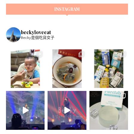
INSTAGRAM
beckyloveeat
Becky是個吃貨女子