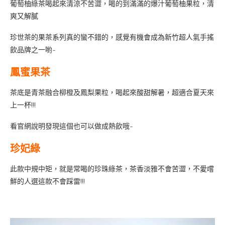
葡萄柚綠茶喝起來清涼不苦澀，喝的到滿滿的爆汁葡萄柚果粒，清
爽又解膩
珍世茶的果茶系列真的蠻不錯的，感覺有機會成為新竹超人氣手搖
飲品牌之一喲~
鳳蜜果茶
茶底是青茶融合柳橙及鳳梨果粒，喝起來酸甜解暑，超適合夏天來
上一杯!!!
看官網說明發現這個也可以做成熱飲哦~
珍妃綠
此款中規中矩，就是常喝的珍珠綠茶，茶香淡雅不會苦澀，不愛嚐
鮮的人選這款不會踩雷!!!