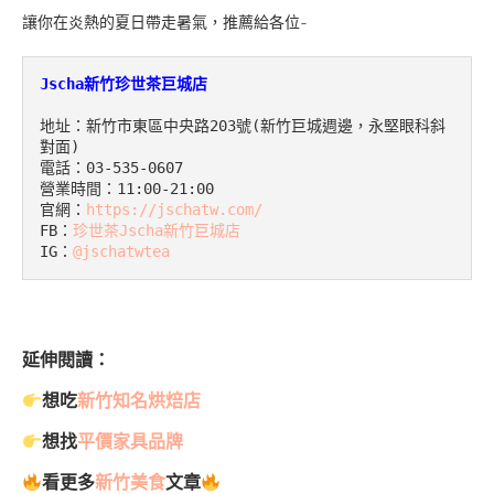
讓你在炎熱的夏日帶走暑氣，推薦給各位~
Jscha新竹珍世茶巨城店
地址：新竹市東區中央路203號(新竹巨城週邊，永堅眼科斜
對面)

電話：03-535-0607

營業時間：11:00-21:00

官網：
https://jschatw.com/
FB：
珍世茶Jscha新竹巨城店
IG：
@
jschatwtea
延伸閱讀：
想吃
新竹知名烘焙店
想找
平價家具品牌
看更多
新竹美食
文章