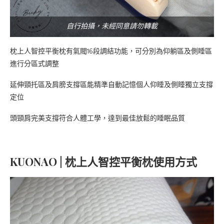
自行拍攝，未經同意請勿轉載
枕上人智控平衡枕有氣閥16段調結功能，可分別為仰躺區及側睡區
進行分區式調整
延伸頸托區及肩膀支撐區能精準自動記憶個人仰睡及側睡獨立支撐
定位
頭頸肩完美支撐符合人體工學，達到最佳放鬆的睡眠品質
KUONAO | 枕上人智控平衡枕使用方式