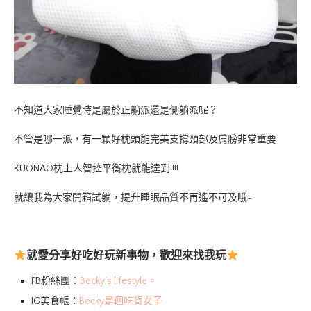
不知道大家睡覺時是屬於正躺派還是側躺派呢？
不管是哪一派，有一顆好枕頭能完美支撐頸部及肩膀非常重要
KUONAO枕上人智控平衡枕就能達到!!!!
就讓我為大家開箱試躺，提升睡眠品質不再遙不可及哦~
就愛分享好吃好玩新事物，歡迎來找我玩
FB粉絲團：
Becky’s lifestyle。
IG美食帳：
Becky是個吃貨女子