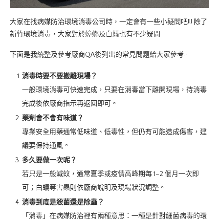
大家在找病媒防治環境消毒公司時，一定會有一些小疑問吧!!! 除了
新竹環境消毒，大家對於蟑螂及白蟻也有不少疑問
下面是我統整及參考廠商QA後列出的常見問題給大家參考~
消毒時要不要搬離現場？
一般環境消毒可快速完成，只要在消毒當下離開現場，待消毒
完成後依廠商指示再返回即可。
藥劑會不會有味道？
專業安全用藥通常低味道、低毒性，但仍有可能造成傷害，建
議要保持通風。
多久要做一次呢？
若只是一般滅蚊，通常夏季或疫情高峰期每 1–2 個月一次即
可；白蟻等害蟲則依廠商說明及現場狀況調整。
消毒到底是殺菌還是除蟲？
「消毒」在病媒防治裡有兩種意思：一種是針對細菌病毒的環