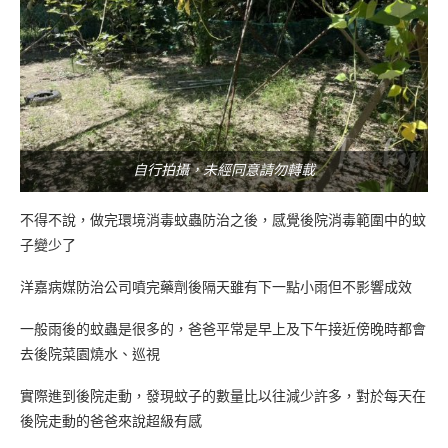
自行拍攝，未經同意請勿轉載
不得不說，做完環境消毒蚊蟲防治之後，感覺後院消毒範圍中的蚊
子變少了
洋嘉病媒防治公司噴完藥劑後隔天雖有下一點小雨但不影響成效
一般雨後的蚊蟲是很多的，爸爸平常是早上及下午接近傍晚時都會
去後院菜園燒水、巡視
實際進到後院走動，發現蚊子的數量比以往減少許多，對於每天在
後院走動的爸爸來說超級有感