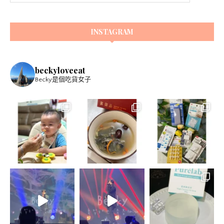
INSTAGRAM
beckyloveeat
Becky是個吃貨女子