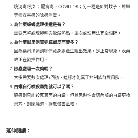
境消毒(例如：腸病毒、COVID-19)；另一種是針對蚊子、蟑螂
等病媒害蟲的除蟲消毒。
為什麼蟑螂處理後還是有？
需要完整處理卵鞘與躲藏熱點，單次處理無法完全根除。
為什麼鄰里消毒完蟑螂反而變多？
因為藥劑滲透到牠們藏身處產生驅出效果，是正常現象，表藥
效正在發揮作用。
除蟲處理一次夠嗎？
大多需要數次處理+回訪，這樣才能真正控制族群與風險。
白蟻自行噴殺蟲劑就可以了嗎？
殺蟲劑只能殺死表面的白蟻，但其忌避性會讓內部的白蟻更換
巢穴、封閉蟻道、擴散侵害區域。
延伸閱讀：